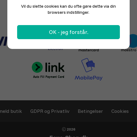
Vil du slette cookies kan du ofte gøre dette via din
browsers indstillinger.
OK - jeg forstår.
meld butik
GDPR og Privatliv
Betingelser
Cookies
2026