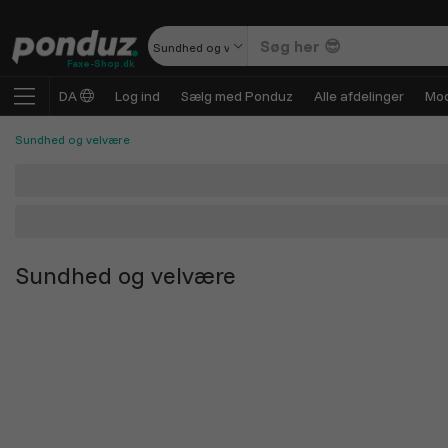
Sundhed og velvære
Faxe-Shop.dk
DA
Log ind
Sælg med Ponduz
Alle afdelinger
Mod
Sundhed og velvære
Sundhed og velvære