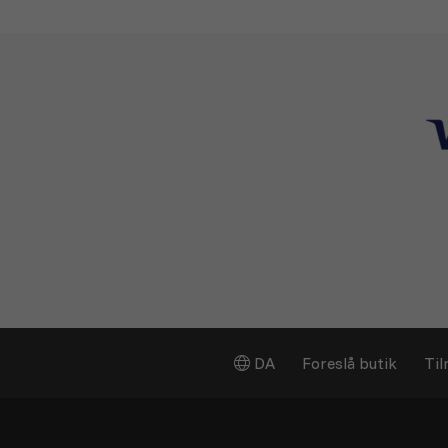
DA
Foreslå butik
Til