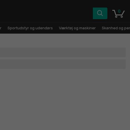
0
r
Sportudstyr og udendørs
Værktøj og maskiner
Skønhed og pers