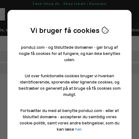
Faxe-Shop.dk - Shop lokalt i Danmark
Vi bruger få cookies
e, sko og sport
Elektronik
Hårde hvidevarer
Hus, have og møble
ponduz.com - og tilsluttede domæner - gør brug af
nogle få cookies for at fungere, og kan ikke benyttes
Afdeling
uden.
Hovedkategori
Ud over funktionelle cookies bruger vi hverken
identificerende, sporende eller lignende cookies, og
bestræber os generelt på at bruge så få cookies som
muligt.
Fortsætter du med at benytte ponduz.com - eller et
tilsluttet domæne - accepterer du samtidig vores
cookie-politik, samt vores andre betingelser, som du
kan læse
her
.