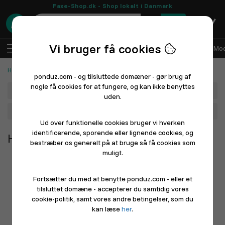
Faxe-Shop.dk - Shop lokalt i Danmark
0
Vi bruger få cookies
DA
Log ind
Sælg med Ponduz
Alle afdelinger
Mod
Hobby og håndværk
ponduz.com - og tilsluttede domæner - gør brug af
nogle få cookies for at fungere, og kan ikke benyttes
Afdeling
uden.
Hovedkategori
Ud over funktionelle cookies bruger vi hverken
identificerende, sporende eller lignende cookies, og
Hobby og håndværk
bestræber os generelt på at bruge så få cookies som
muligt.
Fortsætter du med at benytte ponduz.com - eller et
tilsluttet domæne - accepterer du samtidig vores
cookie-politik, samt vores andre betingelser, som du
kan læse
her
.